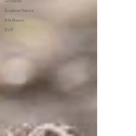
Grossesse
En pleine Nature
A la Maison
EVJF