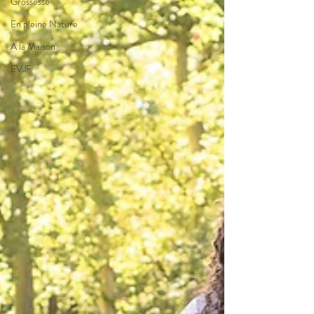
Grossesse
En pleine Nature
A la Maison
EVJF