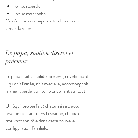
on se regarde,
on se rapproche.
Ce décor accompagne la tendresse sans 
jamais la voler.
Le papa, soutien discret et 
précieux
Le papa était là, solide, présent, enveloppant. 
Il guidait l’aînée, riait avec elle, accompagnait 
maman, gardait un œil bienveillant sur tout.
Un équilibre parfait : chacun à sa place, 
chacun existant dans la séance, chacun 
trouvant son rôle dans cette nouvelle 
configuration familiale.