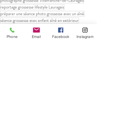
photographe grossesse Villefranche-de-Lauragais
reportage grossesse lifestyle Lauragais
préparer une séance photo grossesse avec un aîné
séance grossesse avec enfant aîné en extérieur
Famille
Grossesse
Phone
Email
Facebook
Instagram
Posts récents
Voir tout