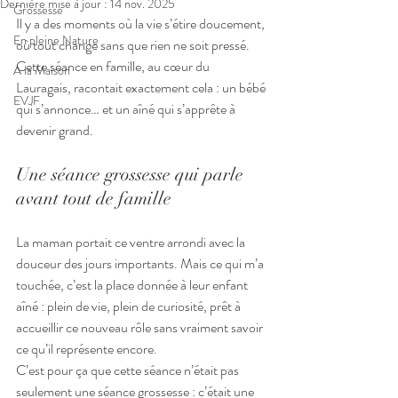
Dernière mise à jour :
14 nov. 2025
Grossesse
Il y a des moments où la vie s’étire doucement, 
En pleine Nature
où tout change sans que rien ne soit pressé. 
Cette séance en famille, au cœur du 
A la Maison
Lauragais, racontait exactement cela : un bébé 
EVJF
qui s’annonce… et un aîné qui s’apprête à 
devenir grand.
Une séance grossesse qui parle 
avant tout de famille
La maman portait ce ventre arrondi avec la 
douceur des jours importants. Mais ce qui m’a 
touchée, c’est la place donnée à leur enfant 
aîné : plein de vie, plein de curiosité, prêt à 
accueillir ce nouveau rôle sans vraiment savoir 
ce qu’il représente encore.
C’est pour ça que cette séance n’était pas 
seulement une séance grossesse : c’était une 