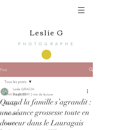
Leslie G
PHOTOGRAPHE
Post
Tous les posts
Leslie GRACIA
Tous les posts
2 août 2019
2 min de lecture
Quand la famille s’agrandit :
Mariage
une séance grossesse toute en
Naissance
douceur dans le Lauragais
Famille